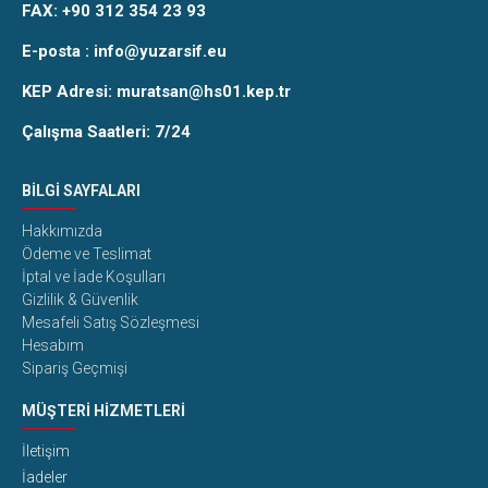
FAX:
+90 312 354 23 93
E-posta :
info@yuzarsif.eu
KEP Adresi: muratsan@hs01.kep.tr
Çalışma Saatleri: 7/24
BILGI SAYFALARI
Hakkımızda
Ödeme ve Teslimat
İptal ve İade Koşulları
Gizlilik & Güvenlik
Mesafeli Satış Sözleşmesi
Hesabım
Sipariş Geçmişi
MÜŞTERI HIZMETLERI
İletişim
İadeler