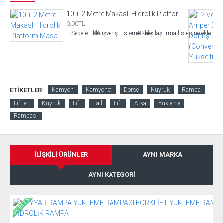
10 + 2 Metre Makaslı Hidrolik Platform Masa
0,00TL
Sepete Ekle
Alışveriş Listeme Ekle
Karşılaştırma listesine ekle
ETIKETLER:
Kamyon
Kamyonet
Dorse
Kuyruk
Rampa
Liftleri
Kuyruk
Lift
Tail
Lift
Arka
Yükleme
Rampası
İLIŞKILI ÜRÜNLER
AYNI MARKA
AYNI KATEGORI
ÜCRETSIZ