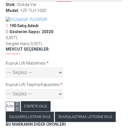
Stok:
Stokda Var
Model:
YZF-TLH-1000
YUZARSIF
190 Satış Adedi
Gösterim Sayısı: 20320
0,00TL
Vergiler Hariç:0,00TL
MEVCUT SEÇENEKLER:
Kuyruk Lifti Malzemesi
Kuyruk Lifti Taşıma Kapasitesi
Adet
SEPETE EKLE
ALIŞVERIŞ LISTEME EKLE
KARŞILAŞTIRMA LISTESINE EKLE
BU MARKANIN DIĞER ÜRÜNLERI