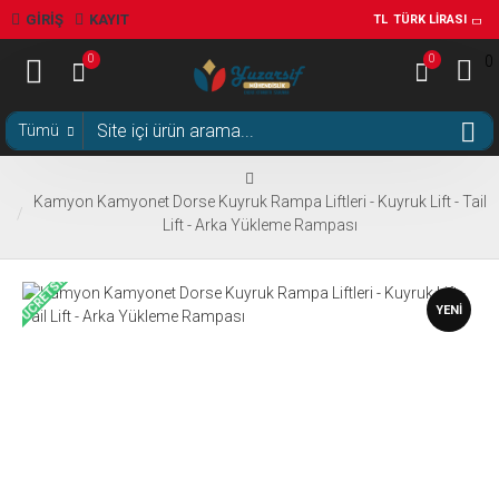
GIRIŞ
KAYIT
TL
TÜRK LIRASI
0
0
0
Tümü
Kamyon Kamyonet Dorse Kuyruk Rampa Liftleri - Kuyruk Lift - Tail
Lift - Arka Yükleme Rampası
ÜCRETSIZ
YENI