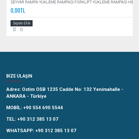
SEYYAR RAMPA YÜKLEME RAMPASI FORKLİFT YÜKLEME RAMPASI HİDR
0,00TL
Sepete Ekle
BIZE ULAŞIN
Adres:
Ostim OSB 1235 Cadde No: 132 Yenimahalle -
ANKARA - Türkiye
MOBİL:
+90 554 690 5544
TEL:
+90 312 385 13 07
WHATSAPP:
+90 312 385 13 07