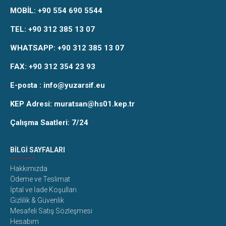
MOBİL:
+90 554 690 5544
TEL:
+90 312 385 13 07
WHATSAPP:
+90 312 385 13 07
FAX:
+90 312 354 23 93
E-posta :
info@yuzarsif.eu
KEP Adresi: muratsan@hs01.kep.tr
Çalışma Saatleri: 7/24
BILGI SAYFALARI
Hakkımızda
Ödeme ve Teslimat
İptal ve İade Koşulları
Gizlilik & Güvenlik
Mesafeli Satış Sözleşmesi
Hesabım