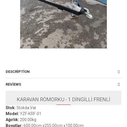
DESCRIPTION
REVIEWS
KARAVAN RÖMORKU - 1 DINGILLI FRENLI
Stok:
Stokda Var
Model:
YZF-KRF-01
Ağırlık:
200.00kg
Boyutlar:
600.00cm x255.00cm x100.00cm