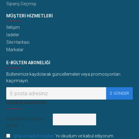
Sipariş Geçmişi
MÜŞTERI HIZMETLERI
İletişim
İadeler
Site Haritası
Markalar
E-BÜLTEN ABONELIĞI
Bültenimize kaydolarak güncellemeleri veya promosyonları
kaçırmayın.
GÖNDER
DOĞRULAMA KODU
Doğrulama kodunu
giriniz
İptal ve İade Koşulları
'ni okudum ve kabul ediyorum.