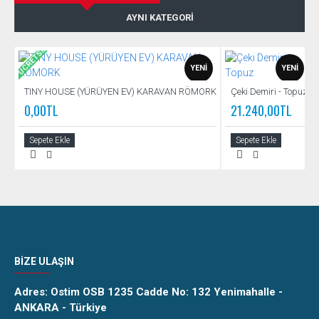
AYNI KATEGORI
ÜCRETSIZ
YENI
YENI
TINY HOUSE (YÜRÜYEN EV) KARAVAN RÖMORK
Çeki Demiri - Topuz
0,00TL
21.240,00TL
Sepete Ekle
Sepete Ekle
BIZE ULAŞIN
Adres:
Ostim OSB 1235 Cadde No: 132 Yenimahalle -
ANKARA - Türkiye