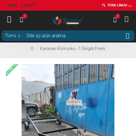
GIRIŞ
KAYIT
TL
TÜRK LIRASI
0
0
0
Tümü
Karavan Römorku - 1 Dingilli Frenli
ÜCRETSIZ