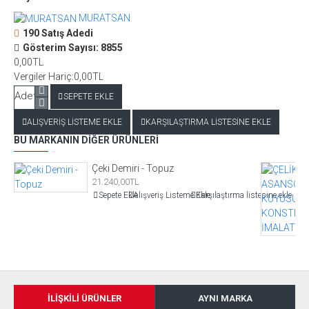
MURATSAN
190 Satış Adedi
Gösterim Sayısı: 8855
0,00TL
Vergiler Hariç:0,00TL
Adet
SEPETE EKLE
ALIŞVERIŞ LISTEME EKLE
KARŞILAŞTIRMA LISTESINE EKLE
BU MARKANIN DIĞER ÜRÜNLERI
Çeki Demiri - Topuz
21.240,00TL
Sepete Ekle
Alışveriş Listeme Ekle
Karşılaştırma listesine ekle
İLIŞKILI ÜRÜNLER
AYNI MARKA