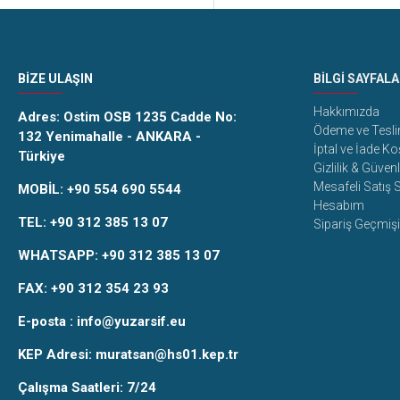
BIZE ULAŞIN
BILGI SAYFALA
Hakkımızda
Adres:
Ostim OSB 1235 Cadde No:
Ödeme ve Tesl
132 Yenimahalle - ANKARA -
İptal ve İade Ko
Türkiye
Gizlilik & Güvenl
Mesafeli Satış
MOBİL:
+90 554 690 5544
Hesabım
TEL:
+90 312 385 13 07
Sipariş Geçmişi
WHATSAPP:
+90 312 385 13 07
FAX:
+90 312 354 23 93
E-posta :
info@yuzarsif.eu
KEP Adresi: muratsan@hs01.kep.tr
Çalışma Saatleri: 7/24