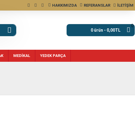
HAKKIMIZDA
REFERANSLAR
İLETIŞIM
0
0 ürün - 0,00TL
AK
MEDIKAL
YEDEK PARÇA