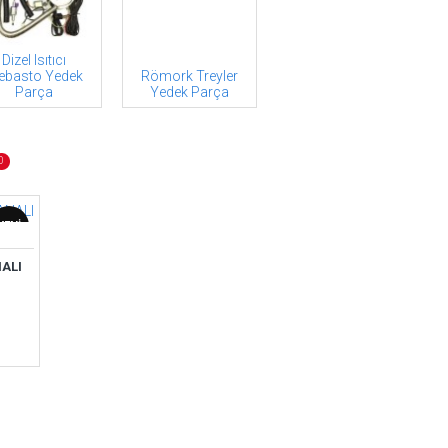
Dizel Isıtıcı
ebasto Yedek
Römork Treyler
Parça
Yedek Parça
0
YENI
ALI