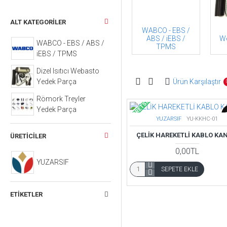
ALT KATEGORILER
WABCO - EBS /
ABS / iEBS /
W
WABCO - EBS / ABS /
TPMS
iEBS / TPMS
Dizel Isıtıcı Webasto
Yedek Parça
Ürün Karşılaştır
Römork Treyler
ÜCRETSIZ
Yedek Parça
YUZARSIF
YU-KKHC-01
ÇELİK HAREKETLİ KABLO KAN
ÜRETICILER
0,00TL
YUZARSIF
SEPETE EKLE
ETIKETLER