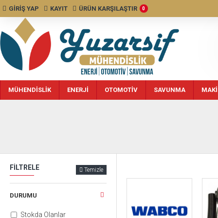
GIRIŞ YAP
KAYIT
ÜRÜN KARŞILAŞTIR
0
MÜHENDISLIK
ENERJI
OTOMOTIV
SAVUNMA
MAKI
FILTRELE
Temizle
DURUMU
Stokda Olanlar