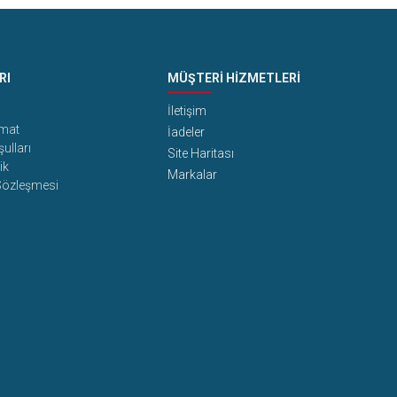
RI
MÜŞTERI HIZMETLERI
İletişim
imat
İadeler
şulları
Site Haritası
ik
Markalar
 Sözleşmesi