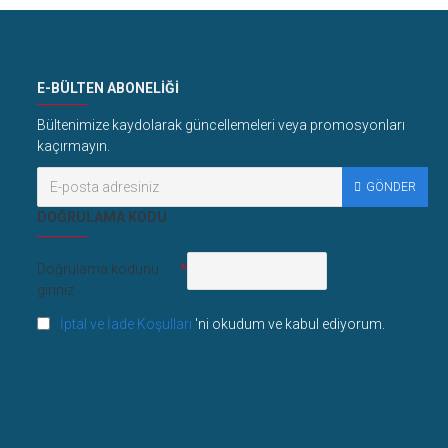
E-BÜLTEN ABONELIĞI
Bültenimize kaydolarak güncellemeleri veya promosyonları
kaçırmayın.
GÖNDER
DOĞRULAMA KODU
Doğrulama kodunu
giriniz
İptal ve İade Koşulları
'ni okudum ve kabul ediyorum.