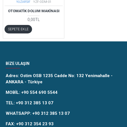
YUZARSIF
YZF-ODM-01
OTOMATİK DOLUM MAKİNASI
0,00TL
SEPETE EKLE
BIZE ULAŞIN
Adres:
Ostim OSB 1235 Cadde No: 132 Yenimahalle -
ANKARA - Türkiye
MOBİL:
+90 554 690 5544
TEL:
+90 312 385 13 07
WHATSAPP:
+90 312 385 13 07
FAX:
+90 312 354 23 93