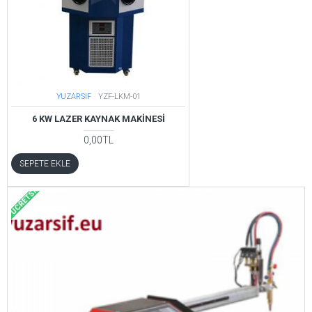
YUZARSIF
YZF-LKM-01
6 KW LAZER KAYNAK MAKINESI
0,00TL
SEPETE EKLE
ÜCRETSIZ