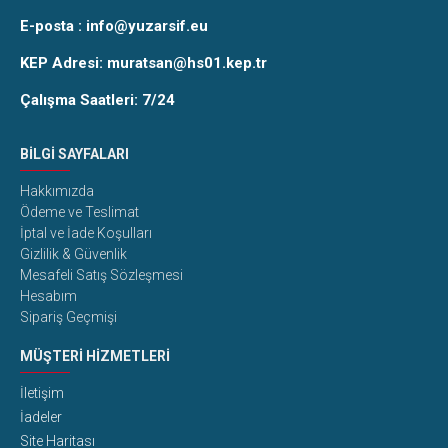
E-posta :
info@yuzarsif.eu
KEP Adresi: muratsan@hs01.kep.tr
Çalışma Saatleri: 7/24
BILGI SAYFALARI
Hakkımızda
Ödeme ve Teslimat
İptal ve İade Koşulları
Gizlilik & Güvenlik
Mesafeli Satış Sözleşmesi
Hesabım
Sipariş Geçmişi
MÜŞTERI HIZMETLERI
İletişim
İadeler
Site Haritası