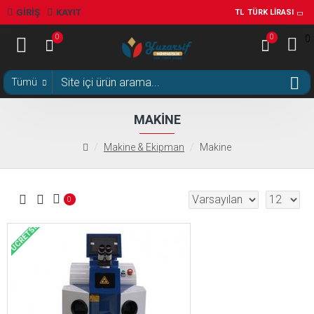
GIRIŞ
KAYIT
TL
TÜRK LIRASI
0
0
0
Tümü
MAKINE
Makine & Ekipman
Makine
0
ÜCRETSIZ